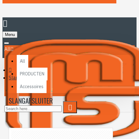
Menu
All
All
PRODUCTEN
Slangafsluiter
Accessoires
SLANGAFSLUITER