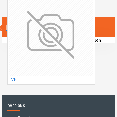
0 product(en)
0
U heeft nog geen producten in uw winkelwagen.
VF
OVER ONS