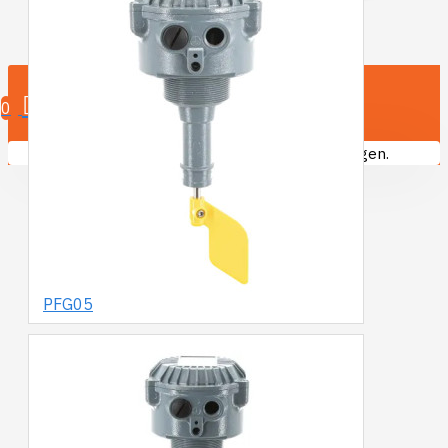
0 product(en)
0
U heeft nog geen producten in uw winkelwagen.
PFG05