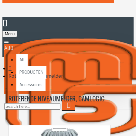
Menu
All
All
PRODUCTEN
Roterende niveaumelder
Accessoires
ROTERENDE NIVEAUMELDER, CAMLOGIC