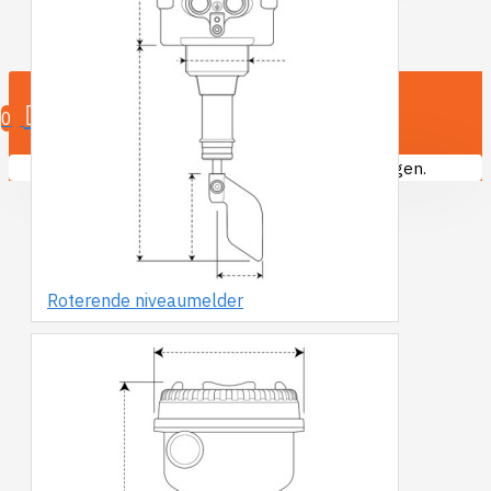
0 product(en)
0
U heeft nog geen producten in uw winkelwagen.
Roterende niveaumelder